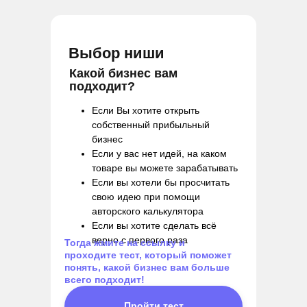
new
Выбор ниши
бесплатно
тест
Какой бизнес вам
подходит?
Если Вы хотите открыть
собственный прибыльный
бизнес
Если у вас нет идей, на каком
товаре вы можете зарабатывать
Если вы хотели бы просчитать
свою идею при помощи
авторского калькулятора
Если вы хотите сделать всё
верно с первого раза
Тогда жмите на ссылку и
проходите тест, который поможет
понять, какой бизнес вам больше
всего подходит!
Пройти тест