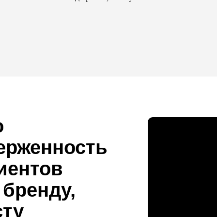
о
ерженность
иентов
 бренду,
сту