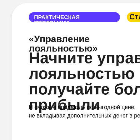
Ст
ПРАКТИЧЕСКАЯ
ПРОГРАММА
«Управление
лояльностью»
Начните упра
лояльностью 
получайте бо
прибыли
И сможете продавать по выгодной цене,
не вкладывая дополнительных денег в р