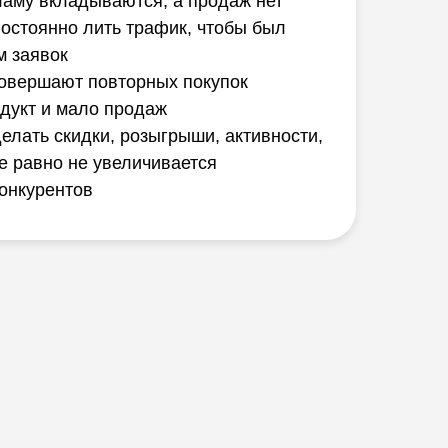
ламу вкладываются, а продаж нет
Ежедневная обратная
остоянно лить трафик, чтобы был
связь от экспертов
м заявок
программы
совершают повторных покупок
дукт и мало продаж
лать скидки, розыгрыши, активности,
е равно не увеличивается
конкурентов