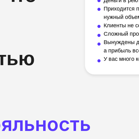
Деньги в рек
Вебинар с разбором
Приходится п
ваших кейсов
нужный объе
Клиенты не 
Сложный про
Вынуждены де
а прибыль вс
стью
У вас много 
ояльность