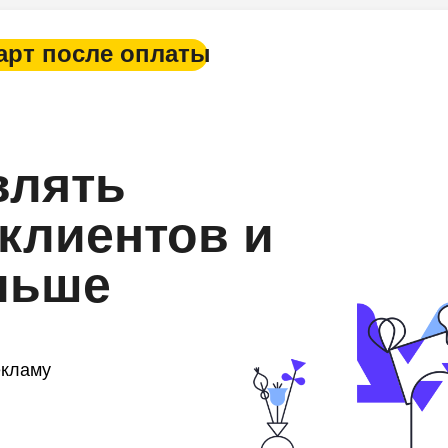
арт после оплаты
влять
клиентов и
льше
екламу