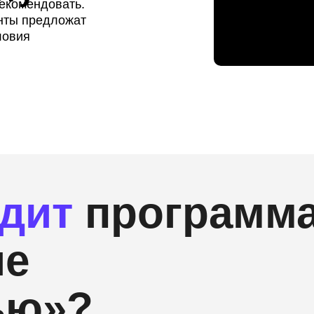
рекомендовать.
енты предложат
ловия
дит
программ
ие
ью»?