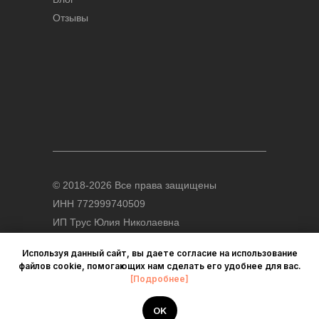
Отзывы
© 2018-2026 Все права защищены
ИНН 772999740509
ИП Трус Юлия Николаевна
123112, г.Москва, а/я 47
Используя данный сайт, вы даете согласие на использование
файлов cookie, помогающих нам сделать его удобнее для вас.
[Подробнее]
Политика конфиденциальности
Договор оферта для физ.лиц
OK