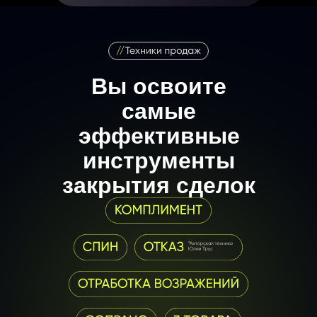
4 платежа по 12 475 рублей
Вы освоите
самые
Внутренняя
рассрочка
эффективные
инструменты
закрытия сделок