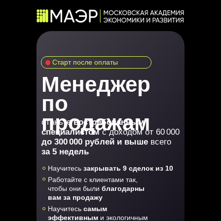
Старт после оплаты
Менеджер
по
продажам
станьте
востребованным
специалистом
с доходом от 60 000
до 300 000 рублей и выше
всего
за 5 недель
Научитесь
закрывать 9 сделок из 10
Работайте с клиентами так,
чтобы они были
благодарны
вам за продажу
Научитесь
самым
эффективным
и экологичным